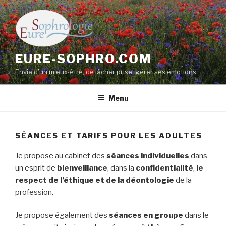
Aller
au
contenu
principal
EURE-SOPHRO.COM
Envie d’un mieux-être, de lâcher prise, gérer ses émotions…
Menu
SÉANCES ET TARIFS POUR LES ADULTES
Je propose au cabinet des
séances individuelles
dans
un esprit de
bienveillance
, dans la
confidentialité
,
le
respect de l’éthique et de la déontologie
de la
profession.
Je propose également des
séances en groupe
dans le